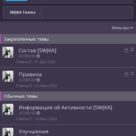
SWJKA Teams
Фильтры
Закрепленные темы
З
З
Состав [SWJKA]
а
а
ASTEROID
Ответы
3
31 Дек 2022
к
к
р
р
З
З
Правила
ы
е
а
а
ASTEROID
т
п
Ответы
0
12 Июн 2022
к
к
а
л
р
р
е
Обычные темы
ы
е
н
т
п
Информация об Активности [SWJKA]
о
а
л
ASTEROID
е
Ответы
0
16 Июн 2022
н
Улучшения
о