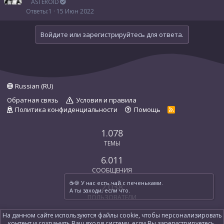
ASTEROID
Ответы
1
15 Июн 2022
Войдите или зарегистрируйтесь для ответа.
Russian (RU)
Обратная связь
Условия и правила
Политика конфиденциальности
Помощь
R
S
S
1.078
ТЕМЫ
6.011
СООБЩЕНИЯ
☕️🍪 У нас есть чай с печеньками.
2.038
А ты заходи, если что.
ПОЛЬЗОВАТЕЛИ
SchneiderBloss
На данном сайте используются файлы cookie, чтобы персонализировать
контент и сохранить Ваш вход в систему, если Вы зарегистрируетесь.