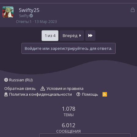
р
З
Swifty25
а
Swifty
т
Ответы
1
13 Мар 2023
к
а
р
Last
1 из 4
Вперёд
т
а
Войдите или зарегистрируйтесь для ответа.
Russian (RU)
Обратная связь
Условия и правила
Политика конфиденциальности
Помощь
R
S
S
1.078
ТЕМЫ
6.012
СООБЩЕНИЯ