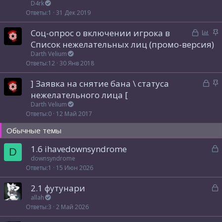
к
D4rk
а
л
р
Ответы
1
31 Дек 2019
е
е
н
З
О
З
Соц-опрос о включении игрока в
п
о
а
п
а
Список нежелательных лиц (промо-версия)
л
к
р
к
е
Darth Velium
р
о
р
Ответы
12
30 Янв 2018
н
ы
с
е
о
З
З
] Заявка на снятие бана \ статуса
т
п
а
а
нежелательного лица [
а
л
к
к
е
Darth Velium
р
р
Ответы
0
12 Май 2017
н
ы
е
о
Обычные темы
т
п
а
л
З
1.6 ihavedownsyndrome
D
е
а
downsyndrome
н
Ответы
1
15 Июн 2026
к
о
р
З
2.1 футунари
а
allah
т
Ответы
3
2 Май 2026
к
а
р