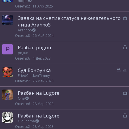
а
moph
т
Ответы
2
11 Апр 2025
к
а
р
З
Заявка на снятие статуса нежелательного
а
лица ArahnoS
т
к
ArahnoS
а
р
Ответы
8
26 Май 2024
З
Разбан pngun
т
P
а
pngun
а
Ответы
6
4 Дек 2023
к
р
З
Суд Бонфунка
а
п
FriedChickenTimmy
т
Ответы
7
26 Май 2023
к
р
а
р
о
З
Разбан на Lugore
ы
с
а
One
т
Ответы
6
28 Мар 2023
к
а
р
З
Разбан на Lugore
а
Gloucoma
т
Ответы
2
28 Мар 2023
к
а