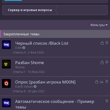
Сервер и игровые вопросы
Фильтры
Закрепленные темы
З
З
Черный список /Black List
а
а
D4rk
Ответы
4
2 Фев 2026
к
к
р
р
З
З
Разбан Shome
ы
е
а
а
Shome
т
п
Ответы
1
16 Янв 2022
к
к
а
л
р
р
е
З
О
З
Опрос [разбан игрока M00N]
ы
е
н
а
п
а
Darth Velium
т
п
о
Ответы
8
29 Дек 2021
к
р
к
а
л
р
о
р
е
З
Автоматическое сообщение - Пример
ы
с
е
н
а
темы
т
п
о