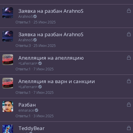
а
р
З
Заявка на разбан ArahnoS
а
ArahnoS
т
Ответы
1
25 Июн 2025
к
а
р
З
Заявка на разбан ArahnoS
а
ArahnoS
т
Ответы
3
25 Июн 2025
к
а
р
З
Апелляция на апелляцию
а
=LaFerrari=
т
Ответы
1
7 Июн 2025
к
а
р
З
Апелляция на варн и санкции
а
=LaFerrari=
т
Ответы
1
7 Июн 2025
к
а
р
З
Разбан
а
ennarace
т
Ответы
1
3 Июн 2025
к
а
р
З
TeddyBear