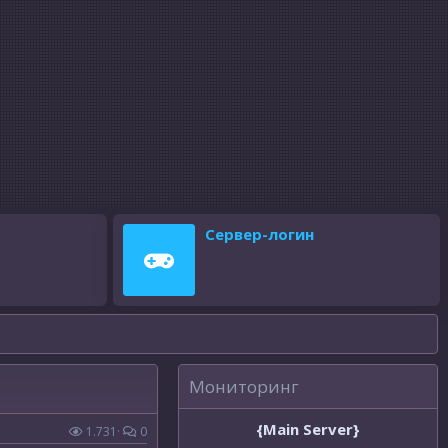
Сервер-логин
Мониторинг
{Main Server}
1.731
0