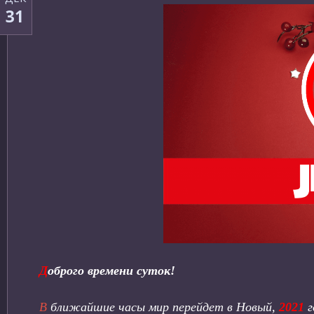
31
Д
оброго времени суток!
В
ближайшие часы мир перейдет в Новый,
2021
г