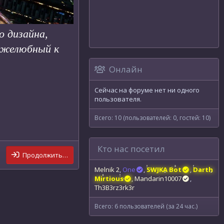
о дизайна,
ружелюбный к
Онлайн
Сейчас на форуме нет ни одного
пользователя.
Всего: 10 (пользователей: 0, гостей: 10)
Кто нас посетил
Продолжить…
Melnik 2
One
SWJKA Bot
Darth
Mirtious
Mandarin10007
Th3B3rz3rk3r
Всего: 6 пользователей (за 24 час.)