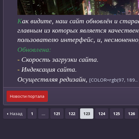
К
ак видите, наш сайт обновлён и стара
главным из которых является качествен
пользователю интерфейс, и, несмоненно
Обновлена:
-
Скорость загрузки сайта.
-
Индексация сайта.
Осуществляя редизайн,
[COLOR=rgb(97, 189...
Новости портала
Назад
1
…
121
122
123
124
125
126