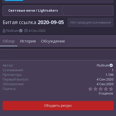
Световые мечи / Lightsabers
Битая ссылка
2020-09-05
Нет прав для скачивания
А
Д
Flu0rum
4 Сен 2020
в
а
т
т
Обзор
История
Обсуждение
о
а
р
с
о
.
з
д
Автор
Flu0rum
а
Скачивания
1
н
Просмотры
1.106
и
Первый выпуск
4 Сен 2020
я
Обновление
4 Сен 2020
0
Оценка
,
0 оценок
0
0
з
Обсудить ресурс
в
ё
з