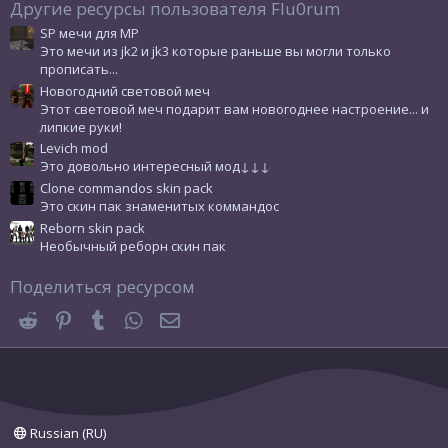
Другие ресурсы пользователя Flu0rum
д
SP мечи для MP
Это мечи из jk2 и jk3 которые раньше вы могли только
прописать...
Новогодний световой меч
Этот световой меч подарит вам новогоднее настроение... и
липкие руки!
Levich mod
Это довольно интересный мод↓↓↓
Clone commandos skin pack
Это скин пак знаменитых коммандос
Reborn skin pack
Необычный реборн скин пак
Поделиться ресурсом
Reddit
Pinterest
Tumblr
WhatsApp
Электронная почта
Russian (RU)