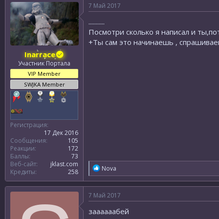
р
н
7 Май 2017
т
а
е
ч
...........
м
а
Посмотри сколько я написал и ты,по
ы
л
+Ты сам это начинаешь , спрашиваеш
а
Inarrace
Участник Портала
VIP Member
SWJKA Member
Регистрация
17 Дек 2016
Сообщения
105
Реакции
172
Баллы
73
Веб-сайт
jklast.com
Р
Nova
Кредиты
258
е
а
к
7 Май 2017
ц
и
заааааабей
и