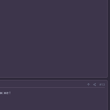
#13
к же !