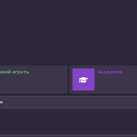
авай играть
Академия
ки