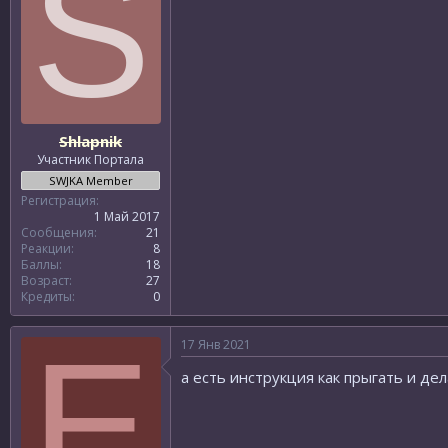
S
:
Shlapnik
Участник Портала
SWJKA Member
Регистрация
1 Май 2017
Сообщения
21
Реакции
8
Баллы
18
Возраст
27
Кредиты
0
E
17 Янв 2021
а есть инструкция как прыгать и дел