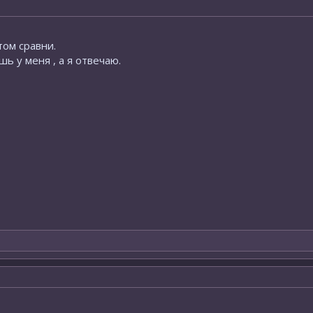
том сравни.
ь у меня , а я отвечаю.