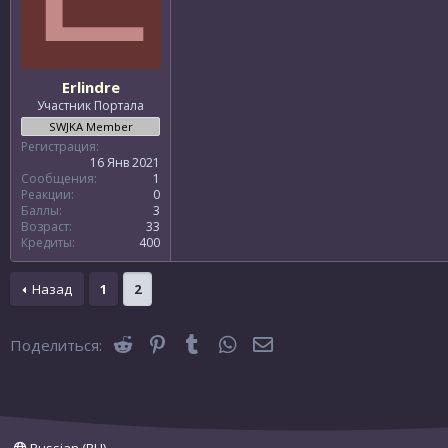
Erlindre
Участник Портала
SWJKA Member
Регистрация
16 Янв 2021
Сообщения
1
Реакции
0
Баллы
3
Возраст
33
Кредиты
400
Назад
1
2
Reddit
Pinterest
Tumblr
WhatsApp
Электронная почта
Поделиться: