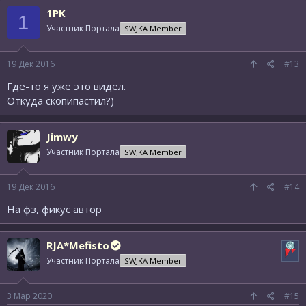
1PK
1
Участник Портала
SWJKA Member
19 Дек 2016
#13
Где-то я уже это видел.
Откуда скопипастил?)
Jimwy
Участник Портала
SWJKA Member
19 Дек 2016
#14
На фз, фикус автор
RJA*Mefisto
Участник Портала
SWJKA Member
3 Мар 2020
#15