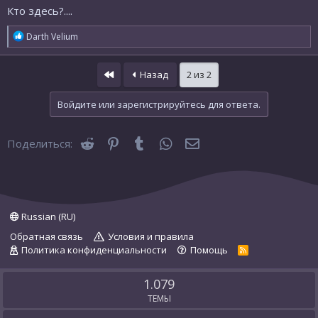
Кто здесь?....
Р
Darth Velium
е
а
к
First
Назад
2 из 2
ц
и
и
Войдите или зарегистрируйтесь для ответа.
:
Reddit
Pinterest
Tumblr
WhatsApp
Электронная почта
Поделиться:
Russian (RU)
Обратная связь
Условия и правила
Политика конфиденциальности
Помощь
R
S
S
1.079
ТЕМЫ