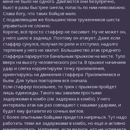
меня не было ни одного. Двигаются они безупречно,
бьют в разы быстрее сингла, попасть по ним невозможно.
Слава богу, что таких бойцов мало.
С подавляющим же большинством труженников шеста
управиться не сложно.
Короче, всё просто: стаффер не пассивит. Ну не может он,
у него шило в заднице. Поэтому он атакует. Даже если
стаффер сунулся, получил по репе и отступил, надолго
терпения у него не хватит. Большинство атак среднего
стаффера парируется банальным прыжком на месте. Тупо
вверх на высоту человеческого роста. В прыжке начинаем
удар и слегка корректируем точку приземления,
ориентируясь на движения стаффера. Приземляемся и
бьём. Для тупых повторяем всё сначала.
Если стаффер посильнее, то трюк с прыжком пройдет
лишь единожды. Такого мы завалим простыми
задержками в комбо (см. задержка в комбо). У него
интервалы атак как раз совпадают с нашими ударами, и
будет ему фаталити из сочных виглов.
С более опытными бойцами придется напрячься. Тут надо
работать теми же задержками в комбо, но ещё и активно
маневрировать. Например, если видите, что не успеваете