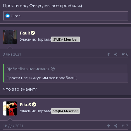
Прости нас, Фикус, мы все проебали.(
Р
Furon
е
а
к
FauR
ц
и
Участник Портала
SWJKA Member
и
:
3 Янв 2021
#16
RJA*Mefisto написал(а):
Прости нас, Фикус, мы все проебали.(
Что это значит?
FikuS
Участник Портала
SWJKA Member
18 Дек 2021
#17