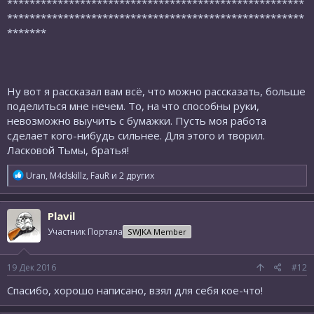
*****************************************************
*****************************************************
*******
Ну вот я рассказал вам всё, что можно рассказать, больше
поделиться мне нечем. То, на что способны руки,
невозможно выучить с бумажки. Пусть моя работа
сделает кого-нибудь сильнее. Для этого и творил.
Ласковой Тьмы, братья!
Р
Uran
,
M4dskillz
,
FauR
и 2 других
е
а
к
Plavil
ц
и
Участник Портала
SWJKA Member
и
:
19 Дек 2016
#12
Спасибо, хорошо написано, взял для себя кое-что!