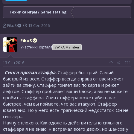
Техника игры / Game setting
А
Д
FikuS
13 Сен 2016
в
а
т
т
FikuS
о
а
р
н
Участник Портала
SWJKA Member
т
а
е
ч
13 Сен 2016
#11
м
а
ы
л
-Сингл против стаффа.
Стаффер быстрый. Самый
а
быстрый из всех. Стаффер всегда справа от вас и хочет
зайти за спину. Стаффер гоняет вас по карте и режет
лефтом. Стаффер пробивает ваши блоки, а вы не можете
пробить стаффера. Свич стаффера может убить вас
быстрее, чем вы поймете, что вас атакуют. Стаффер
юзает эйр. Но у него есть трагический недостаток. Он не
синглер...
Начну с плохого. Как одолеть действительно сильного
стаффера я не знаю. Я встречал всего двоих, но шансов у