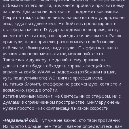
отбежать от его лефта, щёлкните пробел и прыгайте ему
за спину. Два раза не повторять - подрежет крылышки.
Секрет в том, чтобы он видел начало вашего удара, но не
знал, куда вы сдвинетесь. Не бойтесь провоцировать
стаффера: начните D-удар заведомо не вовремя, он тут
же метнётся в атаку, а вы присядьте и виглом его. Разок
прыгнули, разок присели, разок внаглую в лоб напали,
отбежали, сбили ритм, выдохнули... Стаффер как никто
уязвим для неритмичных атак, используйте это.
Так же как и дуалеру, не давайте ему правильно
двигаться: он будет обходить справа - смещайтесь
вправо → комбо WA-W → задержка (отбежали на шаг,
чуть подпустили его) WD+вигл (с приседанием).
Пытаться блочить стаффера не рекомендую, хотя это и
возможно. Проще отойти.
Кстати! Важный момент: не бейтесь ни со стаффом, ни с
дуалами в ограниченном пространстве. Синглеру очень
нужен простор - как компенсация низкой скорости.
-Неравный бой.
Тут уже не важно, кто твой противник.
Их просто больше, чем тебя. Главное определитесь, вам