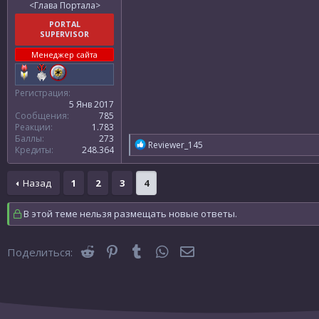
<Глава Портала>
PORTAL
SUPERVISOR
Менеджер сайта
Регистрация
5 Янв 2017
Сообщения
785
Реакции
1.783
Баллы
273
Р
Reviewer_145
Кредиты
248.364
е
а
к
Назад
1
2
3
4
ц
и
и
В этой теме нельзя размещать новые ответы.
:
Reddit
Pinterest
Tumblr
WhatsApp
Электронная почта
Поделиться: