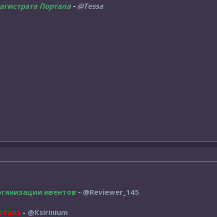
агистрата Портала
-
@Tessa
рганизации ивентов
-
@Reviewer_145
ртала
-
@Ksirinium