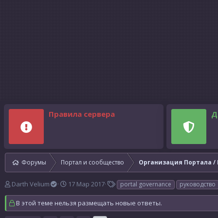
Правила сервера
Д
Форумы
Портал и сообщество
Организация Портала / 
А
Д
Т
Darth Velium
17 Мар 2017
portal governance
руководство
в
а
е
т
т
г
В этой теме нельзя размещать новые ответы.
о
а
и