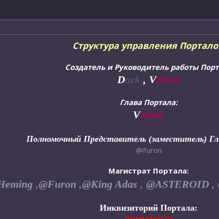
Структура управления Портал
Создатель и Руководитель работы Пор
D
ark
, V
elium
Глава Портала:
V
elium
Полномочный Представитель (заместитель) Г
@Furon
Магистрат Портала:
Heming
,
@Furon
,
@King Adas
,
@ASTEROID
,
Инквизиторий Портала: