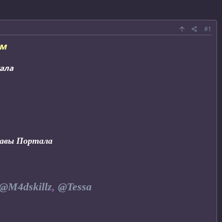
#1
ом
тала
лавы Портала
@M4dskillz
,
@Tessa