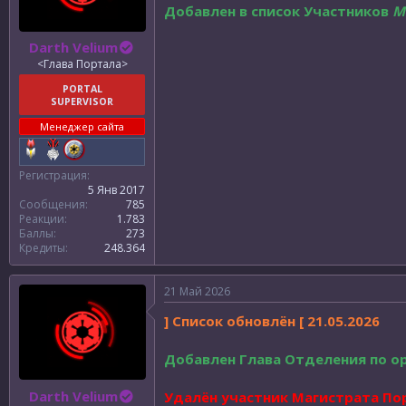
Добавлен в список Участников
М
Darth Velium
<Глава Портала>
PORTAL
SUPERVISOR
Менеджер сайта
Регистрация
5 Янв 2017
Сообщения
785
Реакции
1.783
Баллы
273
Кредиты
248.364
21 Май 2026
] Список обновлён [ 21.05.2026
Добавлен Глава Отделения по о
Darth Velium
Удалён участник Магистрата По