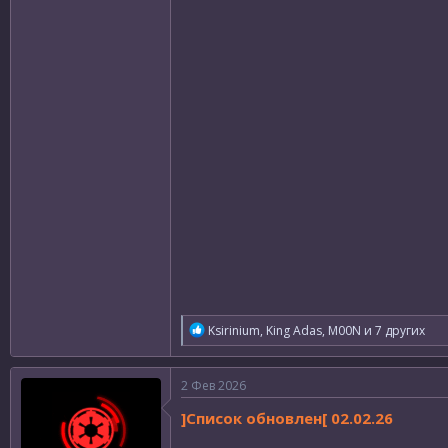
Р
Ksirinium
,
King Adas
,
M00N
и 7 других
е
а
к
2 Фев 2026
ц
и
]Список обновлен[ 02.02.26
и
: