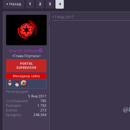
р
н
Назад
1
2
3
4
т
а
е
ч
м
а
17 Мар 2017
ы
л
а
Darth Velium
<Глава Портала>
PORTAL
SUPERVISOR
Менеджер сайта
Регистрация
5 Янв 2017
Сообщения
785
Реакции
1.783
@
Баллы
273
Кредиты
248.364