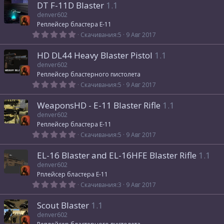
DT F-11D Blaster
1.1
0
з
denver602
в
Реплейсер бластера E-11
ё
з
0
Скачивания
5
9 Авг 2017
д
,
0
HD DL44 Heavy Blaster Pistol
1.1
0
з
denver602
в
Реплейсер бластерного пистолета
ё
з
0
Скачивания
5
9 Авг 2017
д
,
0
WeaponsHD - E-11 Blaster Rifle
1.1
0
з
denver602
в
Реплейсер бластера E-11
ё
з
0
Скачивания
5
9 Авг 2017
д
,
0
EL-16 Blaster and EL-16HFE Blaster Rifle
1.1
0
з
denver602
в
Рплейсер бластера E-11
ё
з
0
Скачивания
3
9 Авг 2017
д
,
0
Scout Blaster
1.1
0
з
denver602
в