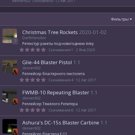
denver602
Обновлено:
12 Авг 2017
Фильтры
Christmas Tree Rockets
2020-01-02
DarthVenobin
Ретекстур ракеты под новогоднюю ёлку
0
Скачивания
1
2 Янв 2020
,
0
Glie-44 Blaster Pistol
1.1
0
з
denver602
в
Реплейсер бластерного пистолета
ё
з
0
Скачивания
4
12 Авг 2017
д
,
0
FWMB-10 Repeating Blaster
1.1
0
з
denver602
в
Реплейсер Тяжёлого Репитера
ё
з
0
Скачивания
6
12 Авг 2017
д
,
0
Ashura's DC-15s Blaster Carbine
1.1
0
з
denver602
в
Реплейсер бластера E-11
ё