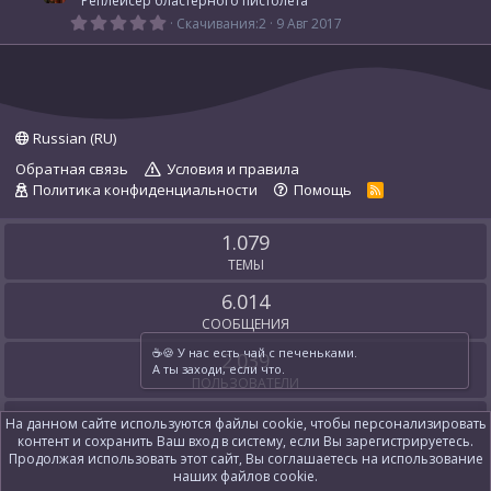
Реплейсер бластерного пистолета
ё
з
0
Скачивания
2
9 Авг 2017
д
,
0
0
з
в
ё
з
Russian (RU)
д
Обратная связь
Условия и правила
Политика конфиденциальности
Помощь
R
S
S
1.079
ТЕМЫ
6.014
СООБЩЕНИЯ
☕️🍪 У нас есть чай с печеньками.
2.039
А ты заходи, если что.
ПОЛЬЗОВАТЕЛИ
Th3B3rz3rk3r
На данном сайте используются файлы cookie, чтобы персонализировать
контент и сохранить Ваш вход в систему, если Вы зарегистрируетесь.
НОВЫЙ ПОЛЬЗОВАТЕЛЬ
Продолжая использовать этот сайт, Вы соглашаетесь на использование
наших файлов cookie.