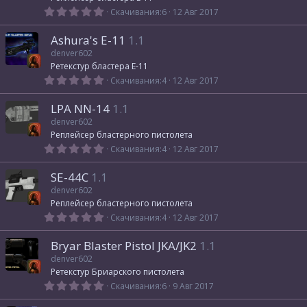
з
0
Скачивания
6
12 Авг 2017
д
,
0
Ashura's E-11
1.1
0
з
denver602
в
Ретекстур бластера E-11
ё
з
0
Скачивания
4
12 Авг 2017
д
,
0
LPA NN-14
1.1
0
з
denver602
в
Реплейсер бластерного пистолета
ё
з
0
Скачивания
4
12 Авг 2017
д
,
0
SE-44C
1.1
0
з
denver602
в
Реплейсер бластерного пистолета
ё
з
0
Скачивания
4
12 Авг 2017
д
,
0
Bryar Blaster Pistol JKA/JK2
1.1
0
з
denver602
в
Ретекстур Бриарского пистолета
ё
з
0
Скачивания
6
9 Авг 2017
д
,
0