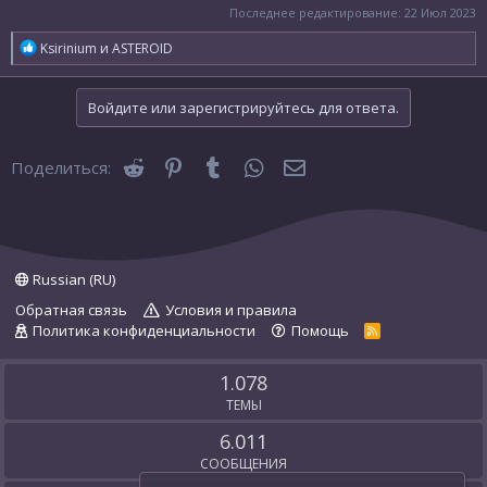
Последнее редактирование:
22 Июл 2023
Р
Ksirinium
и
ASTEROID
е
а
к
Войдите или зарегистрируйтесь для ответа.
ц
и
и
Reddit
Pinterest
Tumblr
WhatsApp
Электронная почта
Поделиться:
:
Russian (RU)
Обратная связь
Условия и правила
Политика конфиденциальности
Помощь
R
S
S
1.078
ТЕМЫ
6.011
СООБЩЕНИЯ