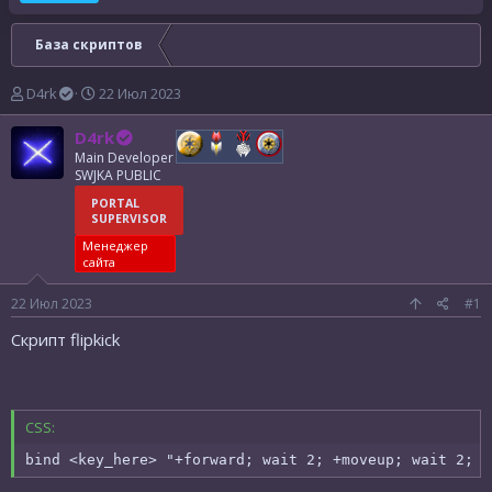
База скриптов
А
Д
D4rk
22 Июл 2023
в
а
т
т
D4rk
о
а
Main Developer
р
н
SWJKA PUBLIC
т
а
PORTAL
е
ч
SUPERVISOR
м
а
Менеджер
ы
л
сайта
а
22 Июл 2023
#1
Скрипт flipkick
CSS:
bind <key_here> "+forward; wait 2; +moveup; wait 2; w