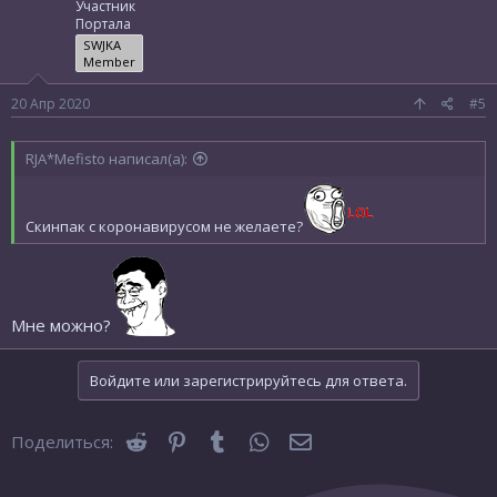
Участник
Портала
SWJKA
Member
20 Апр 2020
#5
RJA*Mefisto написал(а):
Скинпак с коронавирусом не желаете?
Мне можно?
Войдите или зарегистрируйтесь для ответа.
Reddit
Pinterest
Tumblr
WhatsApp
Электронная почта
Поделиться: