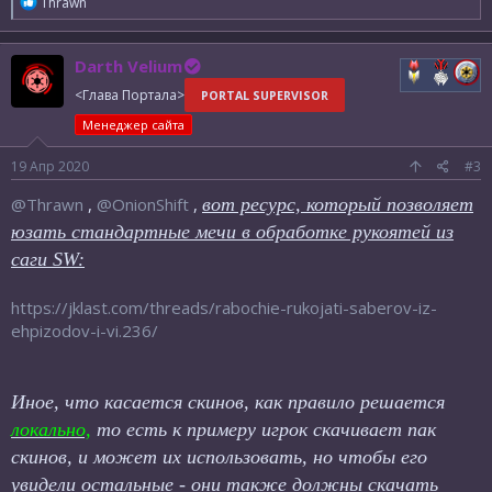
Р
Thrawn
е
а
к
Darth Velium
ц
и
<Глава Портала>
PORTAL SUPERVISOR
и
:
Менеджер сайта
19 Апр 2020
#3
@Thrawn
,
@OnionShift
,
вот ресурс, который позволяет
юзать стандартные мечи в обработке рукоятей из
саги SW:
https://jklast.com/threads/rabochie-rukojati-saberov-iz-
ehpizodov-i-vi.236/
Иное, что касается скинов, как правило решается
локально,
то есть к примеру игрок скачивает пак
скинов, и может их использовать, но чтобы его
увидели остальные - они также должны скачать