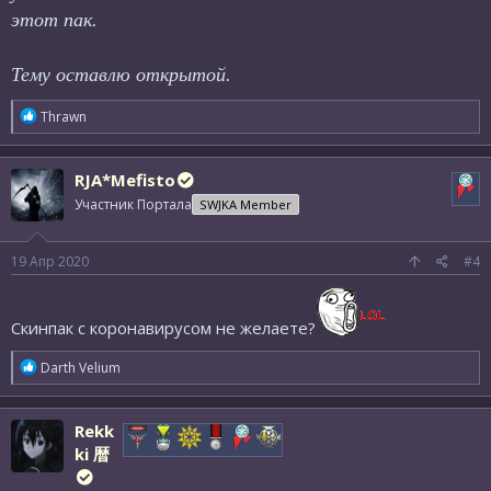
этот пак.
Тему оставлю открытой.
Р
Thrawn
е
а
к
RJA*Mefisto
ц
и
Участник Портала
SWJKA Member
и
:
19 Апр 2020
#4
Скинпак с коронавирусом не желаете?
Р
Darth Velium
е
а
к
Rekk
ц
ki 暦
и
и
: