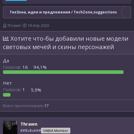
ТехЗона, идеи и предложения / TechZone,suggestions
А
Д
Thrawn
19 Апр 2020
в
а
т
т
Хотите что-бы добавили новые модели
о
а
световых мечей и скины персонажей
р
н
т
а
е
ч
Да
м
а
Голосов:
16
94,1%
ы
л
а
Нет
Голосов:
1
5,9%
Всего проголосовало
17
Thrawn
##$o$oK##
SWJKA Member