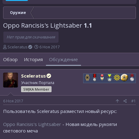
Оружие
Oppo Rancisis's Lightsaber
1.1
Нет прав для скачивания
А
Д
Sceleratus
6 Ноя 2017
в
а
т
т
Обзор
История
Обсуждение
о
а
р
н
т
а
Sceleratus
е
ч
Участник Портала
м
а
SWJKA Member
ы
л
а
6 Ноя 2017
#1
Пользователь Sceleratus разместил новый ресурс:
Oppo Rancisis's Lightsaber
- Новая модель рукояти
светового меча