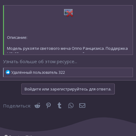
Описание:
Модель рукояти светового меча Оппо Ранцизиса. Поддержка
MP\SP, для использования в одиночной игре введите в
консоли \helpusobi 1 затем \saber oposab.
Узнать больше об этом ресурсе...
Р
Удалённый пользователь 322
Установка:
е
а
Поместите файл в директорию Jedi Academy\Gamedata\base
к
Войдите или зарегистрируйтесь для ответа.
ц
и
и
Reddit
Pinterest
Tumblr
WhatsApp
Электронная почта
Поделиться:
: