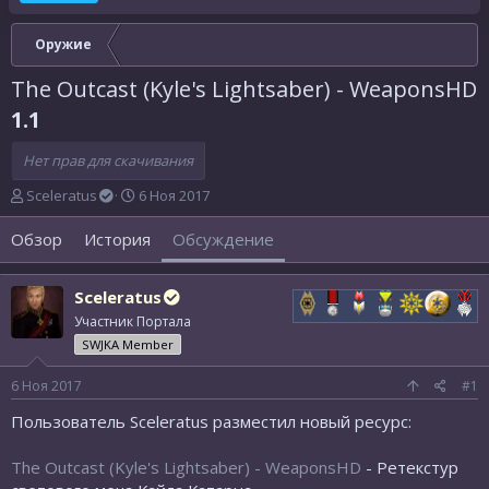
Оружие
The Outcast (Kyle's Lightsaber) - WeaponsHD
1.1
Нет прав для скачивания
А
Д
Sceleratus
6 Ноя 2017
в
а
т
т
Обзор
История
Обсуждение
о
а
р
н
т
а
Sceleratus
е
ч
Участник Портала
м
а
SWJKA Member
ы
л
а
6 Ноя 2017
#1
Пользователь Sceleratus разместил новый ресурс:
The Outcast (Kyle's Lightsaber) - WeaponsHD
- Ретекстур