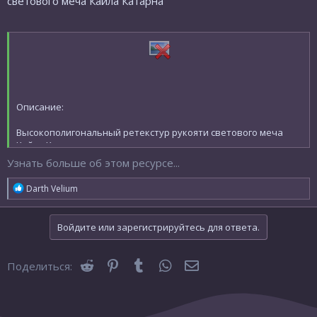
светового меча Кайла Катарна
Описание:
Высокополигональный ретекстур рукояти светового меча
Кайло Катарна.
Узнать больше об этом ресурсе...
Р
Darth Velium
Установка:
е
а
Поместите файлы r_hrko.pk3 и r_hrko_sp.pk3 в директорию Jedi
к
Войдите или зарегистрируйтесь для ответа.
ц
Academy\Gamedata\base
и
и
Reddit
Pinterest
Tumblr
WhatsApp
Электронная почта
Поделиться:
:
Kyle's saber Lowpoly by Rooxon - 3D model