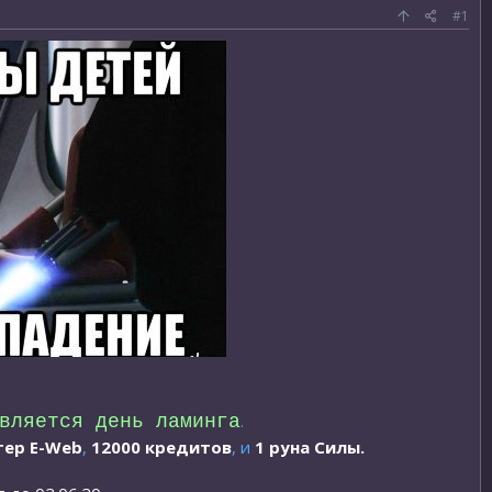
#1
.
вляется день ламинга
тер E-Web
,
12000 кредитов
, и
1 руна Силы.