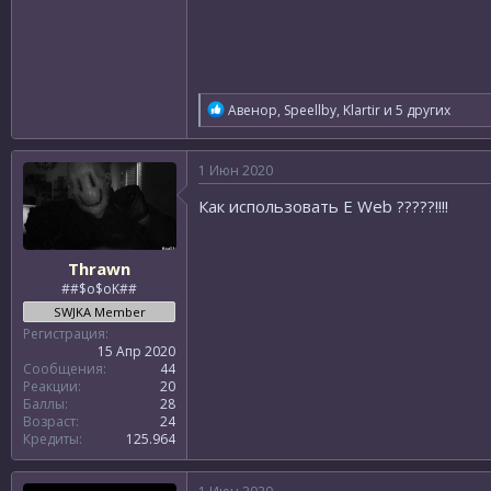
Р
Авенор
,
Speellby
,
Klartir
и 5 других
е
а
к
1 Июн 2020
ц
и
Как использовать E Web ?????!!!!
и
:
Thrawn
##$o$oK##
SWJKA Member
Регистрация
15 Апр 2020
Сообщения
44
Реакции
20
Баллы
28
Возраст
24
Кредиты
125.964