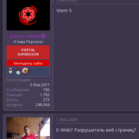
1 Июн 2020
\item 5
Darth Velium
<Глава Портала>
PORTAL
SUPERVISOR
Менеджер сайта
Регистрация
5 Янв 2017
Сообщения
785
Реакции
1.783
Баллы
273
Кредиты
248.364
1 Июн 2020
E-Web? Разрушитель веб страниц?