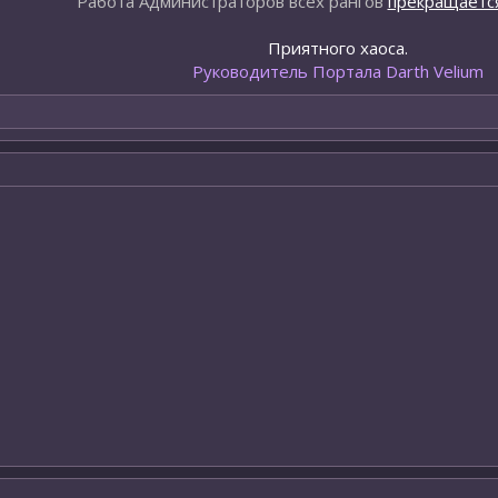
Работа Администраторов всех рангов
прекращается
Приятного хаоса.
Руководитель Портала Darth Velium