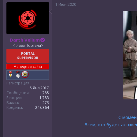
р
н
1 Июн 2020
т
а
е
ч
м
а
ы
л
а
Darth Velium
<Глава Портала>
PORTAL
SUPERVISOR
Менеджер сайта
Регистрация
5 Янв 2017
Сообщения
785
Реакции
1.783
Баллы
273
Кредиты
248.364
С момен
Всем, кто будет актив