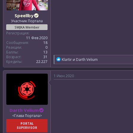
Speellby
Участник Портала
SWJKA Member
Регистрация
11 Фев 2020
Сообщения
18
Реакции
0
Баллы
13
Возраст
31
Р
Klartir
и
Darth Velium
Кредиты
22.227
е
а
к
1 Июн 2020
ц
и
и
:
Darth Velium
<Глава Портала>
PORTAL
SUPERVISOR