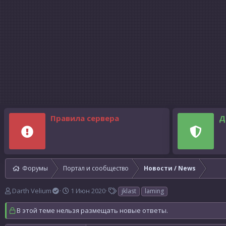
Правила сервера
Д
Форумы
Портал и сообщество
Новости / News
А
Д
Т
Darth Velium
1 Июн 2020
jklast
laming
в
а
е
т
т
г
В этой теме нельзя размещать новые ответы.
о
а
и