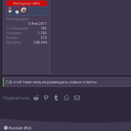
Менеджер сайта
Регистрация
5 Янв 2017
Сообщения
785
Реакции
1.783
Баллы
273
Кредиты
248.364
В этой теме нельзя размещать новые ответы.
Reddit
Pinterest
Tumblr
WhatsApp
Электронная почта
Поделиться:
Russian (RU)